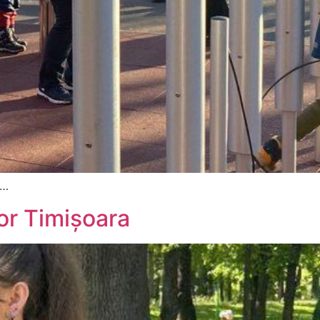
ă…
lor Timișoara