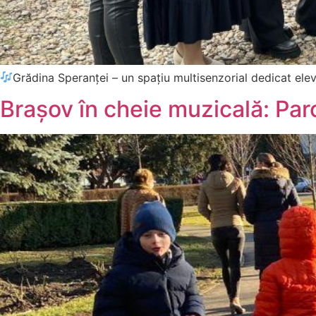
Grădina Speranței – un spațiu multisenzorial dedicat elevi
Brașov în cheie muzicală: Pa