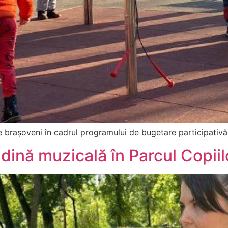
re brașoveni în cadrul programului de bugetare participativ
ădină muzicală în Parcul Copii