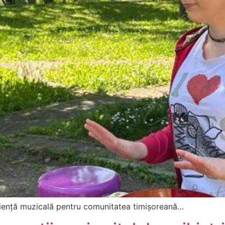
eriență muzicală pentru comunitatea timișoreană…