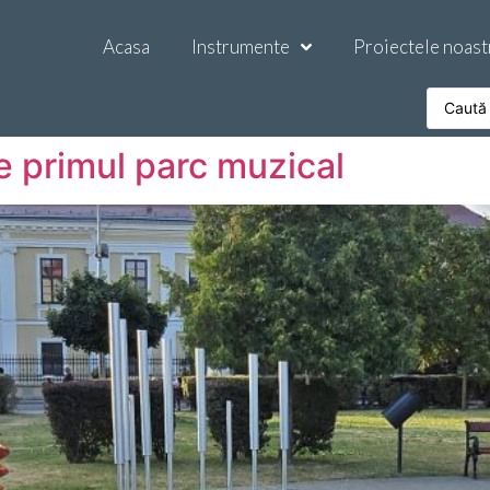
Acasa
Instrumente
Proiectele noast
e primul parc muzical