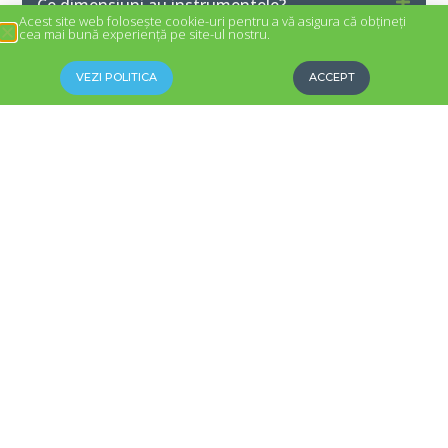
Ce dimensiuni au instrumentele?
Acest site web folosește cookie-uri pentru a vă asigura că obțineți
cea mai bună experiență pe site-ul nostru.
Unde sunt fabricate instrumentele de
percuție?
VEZI POLITICA
ACCEPT
Cum se aud notele în funcție de materialul ales?
Aluminiu
Player
00:00
00:12
audio
Fibră de sticlă
Player
00:00
00:11
audio
Lemn de esență tare
Player