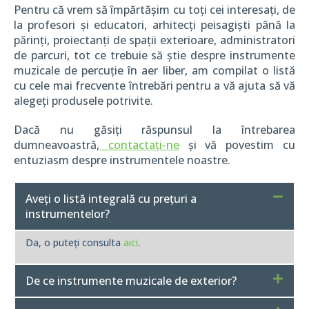
Pentru că vrem să împărtășim cu toți cei interesați, de
la profesori și educatori, arhitecți peisagiști până la
părinți, proiectanți de spații exterioare, administratori
de parcuri, tot ce trebuie să știe despre instrumente
muzicale de percuție în aer liber, am compilat o listă
cu cele mai frecvente întrebări pentru a vă ajuta să vă
alegeți produsele potrivite.
Dacă nu găsiți răspunsul la întrebarea
dumneavoastră,
contactați-ne
și vă povestim cu
entuziasm despre instrumentele noastre.
Aveți o listă integrală cu prețuri a
instrumentelor?
Da, o puteți consulta
aici
.
De ce instrumente muzicale de exterior?