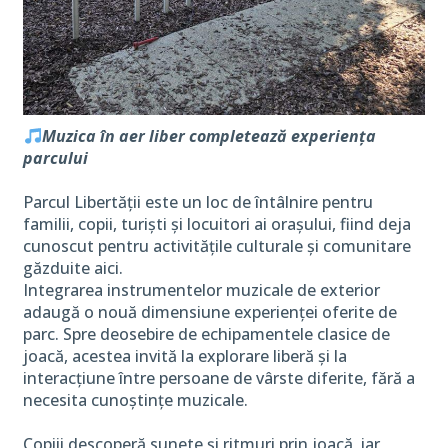
Muzica în aer liber completează experiența
parcului
Parcul Libertății este un loc de întâlnire pentru
familii, copii, turiști și locuitori ai orașului, fiind deja
cunoscut pentru activitățile culturale și comunitare
găzduite aici.
Integrarea instrumentelor muzicale de exterior
adaugă o nouă dimensiune experienței oferite de
parc. Spre deosebire de echipamentele clasice de
joacă, acestea invită la explorare liberă și la
interacțiune între persoane de vârste diferite, fără a
necesita cunoștințe muzicale.
Copiii descoperă sunete și ritmuri prin joacă, iar