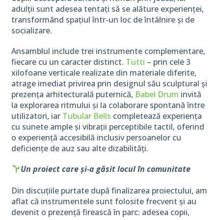
adulții sunt adesea tentați să se alăture experienței,
transformând spațiul într-un loc de întâlnire și de
socializare.
Ansamblul include trei instrumente complementare,
fiecare cu un caracter distinct.
Tutti
– prin cele 3
xilofoane verticale realizate din materiale diferite,
atrage imediat privirea prin designul său sculptural și
prezența arhitecturală puternică,
Babel Drum
invită
la explorarea ritmului și la colaborare spontană între
utilizatori, iar
Tubular Bells
completează experiența
cu sunete ample și vibrații perceptibile tactil, oferind
o experiență accesibilă inclusiv persoanelor cu
deficiențe de auz sau alte dizabilități.
Un proiect care și-a găsit locul în comunitate
Din discuțiile purtate după finalizarea proiectului, am
aflat că instrumentele sunt folosite frecvent și au
devenit o prezență firească în parc: adesea copii,