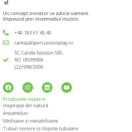
Un concept inovator ce aduce oamenii
împreună prin intermediul muzicii.
+40 763 61 45 40
canta(at)percussionplay.ro
SC Carida Session SRL
RO 18599906
J22/998/2006
Produsele noastre
Inspirație din natură
Ansambluri
Xilofoane și metalofoane
Tuburi sonore si clopote tubulare