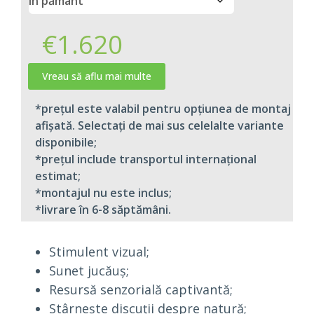
€
1.620
Vreau să aflu mai multe
*prețul este valabil pentru opțiunea de montaj
afișată. Selectați de mai sus celelalte variante
disponibile;
*prețul include transportul internațional
estimat;​
*montajul nu este inclus;​
*livrare în 6-8 săptămâni.
Stimulent vizual;
Sunet jucăuș;
Resursă senzorială captivantă;
Stârnește discuții despre natură;