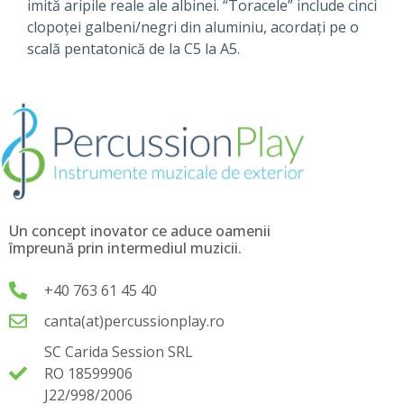
imită aripile reale ale albinei. “Toracele” include cinci
clopoței galbeni/negri din aluminiu, acordați pe o
scală pentatonică de la C5 la A5.
Un concept inovator ce aduce oamenii
împreună prin intermediul muzicii.
+40 763 61 45 40
canta(at)percussionplay.ro
SC Carida Session SRL
RO 18599906
J22/998/2006