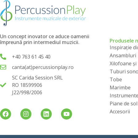
Un concept inovator ce aduce oamenii
Produsele 
împreună prin intermediul muzicii.
Inspirație d
Ansambluri
+40 763 61 45 40
Xilofoane ș
canta(at)percussionplay.ro
Tuburi sono
SC Carida Session SRL
Tobe
RO 18599906
Marimbe
J22/998/2006
Instrument
Piane de sol
Accesorii