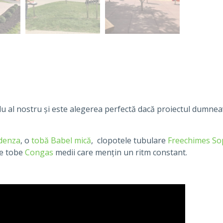
al nostru și este alegerea perfectă dacă proiectul dumneavo
denza
, o
tobă Babel mică
, clopotele tubulare
Freechimes So
de tobe
Congas
medii care mențin un ritm constant.