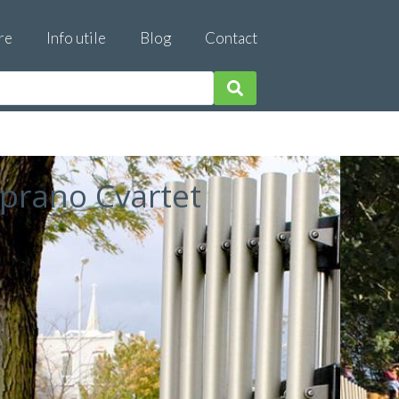
re
Info utile
Blog
Contact
prano Cvartet
e