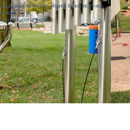
ru opțiunea de montaj afișată. Selectați de mai
ponibile;
l internațional estimat;​
 sună excelent împreună;
Nu poți greși notele!
 multigenerațională;
ecte pentru persoane cu dizabilități;
i de joacă incluzive.