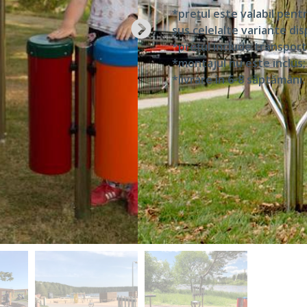
*prețul este valabil pent
sus celelalte variante dis
*prețul include transportu
*montajul nu este inclus;​
*livrare în 6-8 săptămâni.
Toate instrumentele
Reglaj pentatonic – 
Liant de comunicare
Excelent pentru proi
Adecvat pentru locur