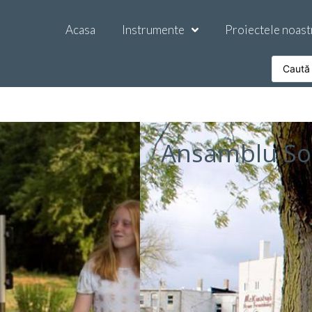
Acasa
Instrumente
Proiectele noast
Ansamblu So
Mod instalare
€
6.434
Vreau să aflu mai mult