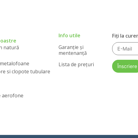
Info utile
Fiți la cur
noastre
Garanție și
in natură
mentenanță
i metalofoane
Lista de prețuri
re si clopote tubulare
e aerofone