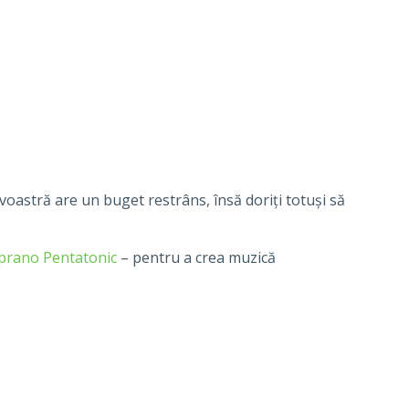
astră are un buget restrâns, însă doriți totuși să
prano Pentatonic
– pentru a crea muzică