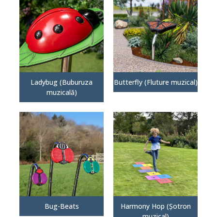
Ladybug (Buburuza
Butterfly (Fluture muzical)
muzicală)
Bug-Beats
Harmony Hop (Șotron
muzical)