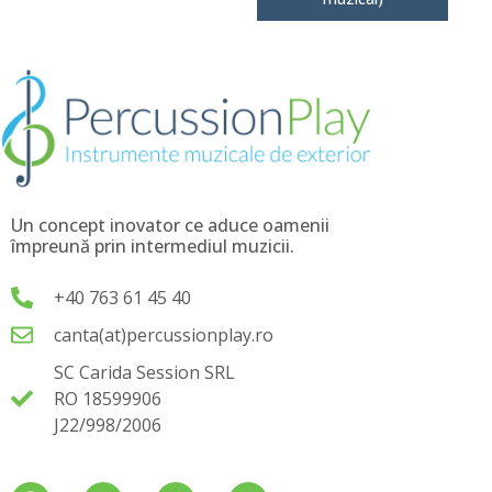
Un concept inovator ce aduce oamenii
împreună prin intermediul muzicii.
+40 763 61 45 40
canta(at)percussionplay.ro
SC Carida Session SRL
RO 18599906
J22/998/2006