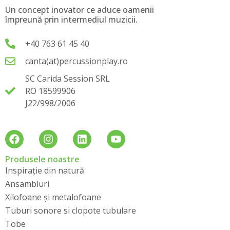
Un concept inovator ce aduce oamenii
împreună prin intermediul muzicii.
+40 763 61 45 40
canta(at)percussionplay.ro
SC Carida Session SRL
RO 18599906
J22/998/2006
Produsele noastre
Inspirație din natură
Ansambluri
Xilofoane și metalofoane
Tuburi sonore si clopote tubulare
Tobe