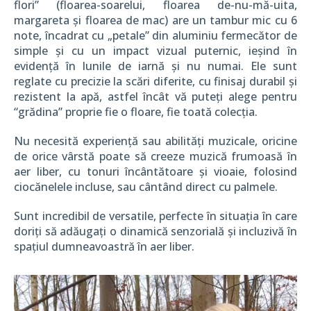
flori” (floarea-soarelui, floarea de-nu-mă-uita,
margareta și floarea de mac) are un tambur mic cu 6
note, încadrat cu „petale” din aluminiu fermecător de
simple și cu un impact vizual puternic, ieșind în
evidență în lunile de iarnă și nu numai. Ele sunt
reglate cu precizie la scări diferite, cu finisaj durabil și
rezistent la apă, astfel încât vă puteți alege pentru
“grădina” proprie fie o floare, fie toată colecția.
Nu necesită experiență sau abilități muzicale, oricine
de orice vârstă poate să creeze muzică frumoasă în
aer liber, cu tonuri încântătoare și vioaie, folosind
ciocănelele incluse, sau cântând direct cu palmele.
Sunt incredibil de versatile, perfecte în situația în care
doriți să adăugați o dinamică senzorială și incluzivă în
spațiul dumneavoastră în aer liber.