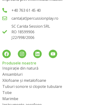
+40 763 61 45 40
canta(at)percussionplay.ro
SC Carida Session SRL
RO 18599906
J22/998/2006
Produsele noastre
Inspirație din natură
Ansambluri
Xilofoane și metalofoane
Tuburi sonore si clopote tubulare
Tobe
Marimbe
Instrumente aerofone