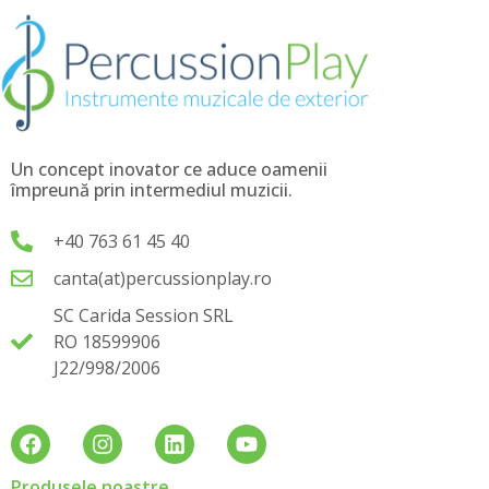
Un concept inovator ce aduce oamenii
împreună prin intermediul muzicii.
+40 763 61 45 40
canta(at)percussionplay.ro
SC Carida Session SRL
RO 18599906
J22/998/2006
Produsele noastre