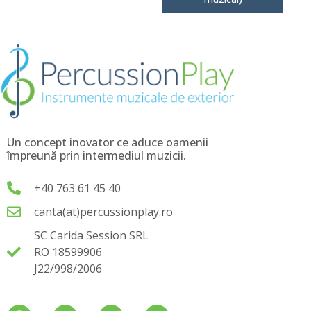
Un concept inovator ce aduce oamenii
împreună prin intermediul muzicii.
+40 763 61 45 40
canta(at)percussionplay.ro
SC Carida Session SRL
RO 18599906
J22/998/2006