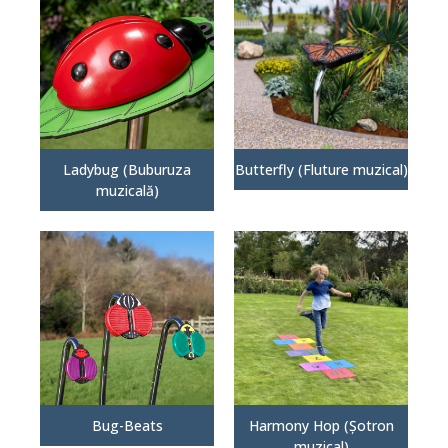
Ladybug (Buburuza
Butterfly (Fluture muzical)
muzicală)
Bug-Beats
Harmony Hop (Șotron
muzical)